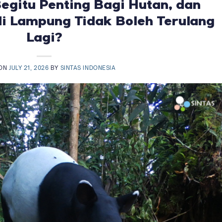
egitu Penting Bagi Hutan, dan
i Lampung Tidak Boleh Terulang
Lagi?
 ON
JULY 21, 2026
BY
SINTAS INDONESIA