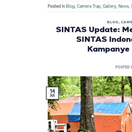
Posted in
Blog
,
Camera Trap
,
Gallery
,
News
,
BLOG
,
CAME
SINTAS Update: Me
SINTAS Indone
Kampanye M
POSTED
14
Jul