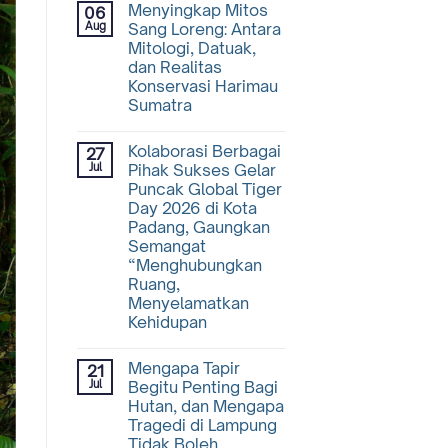
Menyingkap Mitos
06
Aug
Sang Loreng: Antara
Mitologi, Datuak,
dan Realitas
Konservasi Harimau
Sumatra
Kolaborasi Berbagai
27
Jul
Pihak Sukses Gelar
Puncak Global Tiger
Day 2026 di Kota
Padang, Gaungkan
Semangat
“Menghubungkan
Ruang,
Menyelamatkan
Kehidupan
Mengapa Tapir
21
Jul
Begitu Penting Bagi
Hutan, dan Mengapa
Tragedi di Lampung
Tidak Boleh