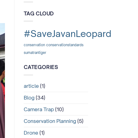
Kampanye
Ketika
Masif
Macan
di
TAG CLOUD
Tutul
Sumatera
Terpaksa
Barat
Berbagi
Jalan
#SaveJavanLeopard
dengan
Manusia
conservation
conservationstandards
sumatrantiger
CATEGORIES
article
(1)
Blog
(34)
Camera Trap
(10)
Conservation Planning
(5)
Drone
(1)