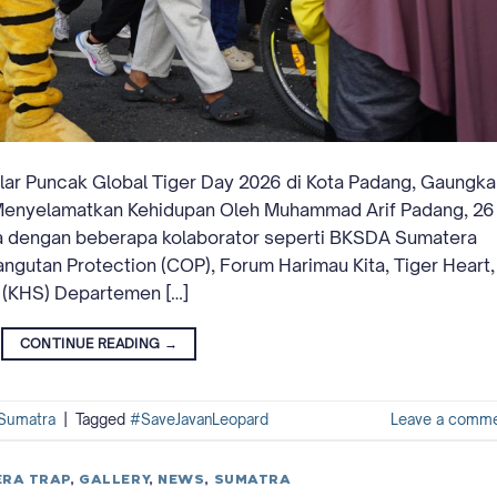
lar Puncak Global Tiger Day 2026 di Kota Padang, Gaungka
enyelamatkan Kehidupan Oleh Muhammad Arif Padang, 26
ma dengan beberapa kolaborator seperti BKSDA Sumatera
ngutan Protection (COP), Forum Harimau Kita, Tiger Heart,
 (KHS) Departemen […]
CONTINUE READING
→
Sumatra
|
Tagged
#SaveJavanLeopard
Leave a comm
RA TRAP
,
GALLERY
,
NEWS
,
SUMATRA