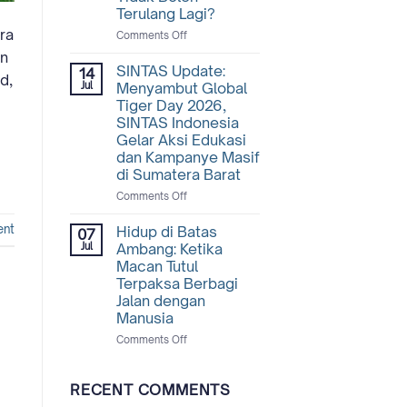
Terulang Lagi?
ra
on
Comments Off
Mengapa
an
Tapir
SINTAS Update:
14
d,
Begitu
Jul
Menyambut Global
Penting
Tiger Day 2026,
Bagi
SINTAS Indonesia
Hutan,
Gelar Aksi Edukasi
dan
dan Kampanye Masif
Mengapa
di Sumatera Barat
Tragedi
di
on
Comments Off
Lampung
SINTAS
Tidak
Update:
ent
Hidup di Batas
07
Boleh
Menyambut
Jul
Ambang: Ketika
Terulang
Global
Macan Tutul
Lagi?
Tiger
Terpaksa Berbagi
Day
Jalan dengan
2026,
Manusia
SINTAS
Indonesia
on
Comments Off
Gelar
Hidup
Aksi
di
Edukasi
Batas
RECENT COMMENTS
dan
Ambang: