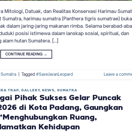
a Mitologi, Datuak, dan Realitas Konservasi Harimau Sumat
Sumatra, harimau sumatra (Panthera tigris sumatrae) buk
cak dalam jaring-jaring makanan rimba. Selama berabad-aba
duki posisi istimewa dalam lanskap sosial, spiritual, dan
 alam hutan Sumatera. […]
CONTINUE READING
→
,
Sumatra
|
Tagged
#SaveJavanLeopard
Leave a comm
RA TRAP
,
GALLERY
,
NEWS
,
SUMATRA
gai Pihak Sukses Gelar Puncak
 2026 di Kota Padang, Gaungkan
“Menghubungkan Ruang,
lamatkan Kehidupan