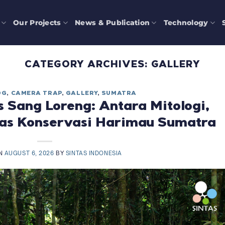
Our Projects
News & Publication
Technology
CATEGORY ARCHIVES:
GALLERY
OG
,
CAMERA TRAP
,
GALLERY
,
SUMATRA
 Sang Loreng: Antara Mitologi,
tas Konservasi Harimau Sumatra
ON
AUGUST 6, 2026
BY
SINTAS INDONESIA