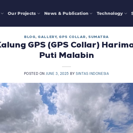
Our Projects
News & Publication
Technology
BLOG
,
GALLERY
,
GPS COLLAR
,
SUMATRA
Kalung GPS (GPS Collar) Harim
Puti Malabin
POSTED ON
JUNE 3, 2025
BY
SINTAS INDONESIA