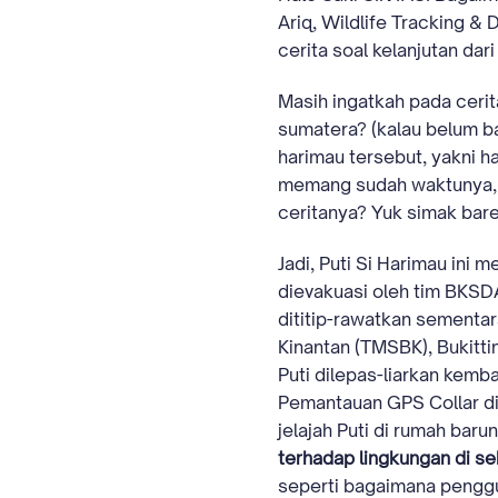
Ariq, Wildlife Tracking & 
cerita soal kelanjutan d
Masih ingatkah pada cerit
sumatera? (kalau belum b
harimau tersebut, yakni h
memang sudah waktunya, k
ceritanya? Yuk simak bar
Jadi, Puti Si Harimau ini
dievakuasi oleh tim BKSDA
dititip-rawatkan sementa
Kinantan (TMSBK), Bukitti
Puti dilepas-liarkan kemb
Pemantauan GPS Collar dil
jelajah Puti di rumah baru
terhadap lingkungan di se
seperti bagaimana penggun