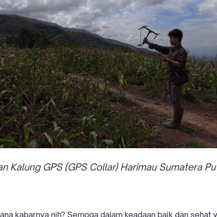
ng GPS (GPS Collar) Harimau Sumatera Puti
ana kabarnya nih? Semoga dalam keadaan baik dan sehat ya