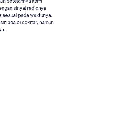
auh setelahnya kami
engan sinyal radionya
s sesuai pada waktunya.
asih ada di sekitar, namun
ya.