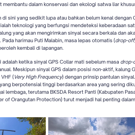
t membantu dalam konservasi dan ekologi satwa liar khusu
i sini yang sedikit lupa atau bahkan belum kenal dengan GP
ar ialah teknologi yang berfungsi mendeteksi keberadaan sa
lung yang akan mengirimkan sinyal secara berkala dan akan
 Pada harimau Puti Malabin, masa lepas otomatis (
drop-off
peroleh kembali di lapangan.
i adalah ketika sinyal GPS Collar mati sebelum masa
drop-
nual. Meskipun sinyal GPS dalam posisi non-aktif, kalung 
 VHF (
Very High Frequency
) dengan prinsip pantulan siny
yang berpotensial tinggi berdasarkan area yang sering diku
ai lembaga, terutama BKSDA Resort Panti (Kabupaten Pasa
r of Orangutan Protection) turut menjadi hal penting dal