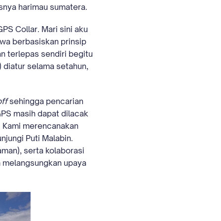
snya harimau sumatera.
S Collar. Mari sini aku
twa berbasiskan prinsip
 terlepas sendiri begitu
) diatur selama setahun,
off
sehingga pencarian
GPS masih dapat dilacak
al. Kami merencanakan
njungi Puti Malabin.
man), serta kolaborasi
am melangsungkan upaya