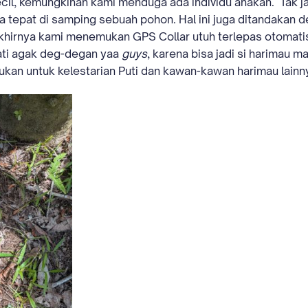
cil, kemungkinan kami menduga ada individu anakan. Tak j
 tepat di samping sebuah pohon. Hal ini juga ditandakan d
akhirnya kami menemukan GPS Collar utuh terlepas otomati
ati agak deg-degan yaa
guys
, karena bisa jadi si harimau m
kukan untuk kelestarian Puti dan kawan-kawan harimau lainn