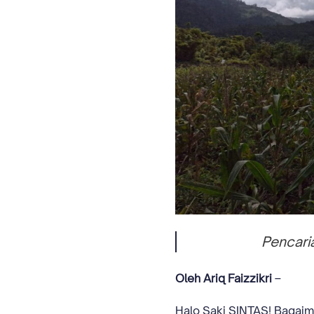
Pencarian Kalu
Oleh Ariq Faizzikri
–
Halo Saki SINTAS! Bagaim