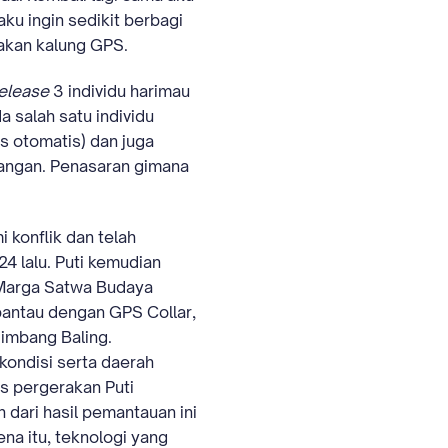
aku ingin sedikit berbagi
akan kalung GPS.
elease
3 individu harimau
a salah satu individu
s otomatis) dan juga
angan. Penasaran gimana
 konflik dan telah
4 lalu. Puti kemudian
n Marga Satwa Budaya
ipantau dengan GPS Collar,
Rimbang Baling.
kondisi serta daerah
ns pergerakan Puti
 dari hasil pemantauan ini
na itu, teknologi yang