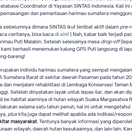
Database Coordinator di Yayasan SINTAS Indonesia. Kali ini 
ari pemasangan dan pemantauan harimau sumatera menggun
a sebelumnya dimana SINTAS ikut terlibat aktif dalam
pre-r
aca ceritanya, bisa baca
di sini!
) Nah, kabar baik terjadi pad
arimau Puti Malabin. Setelah selesainya masa
drop-off
(lepa
ami berhasil menemukan kalung GPS Puti langsung di lap
eng-bareng!
 merupakan individu harimau sumatera yang sempat mengalami
 Sumatera Barat di sekitar daerah Pasaman pada tahun 202
ra dan menjalani rehabilitasi di Lembaga Konservasi Tama
nggi. Setelah dinyatakan layak untuk lepas-liar, dan akan d
ali ke habitat alaminya di hutan wilayah Suaka Margasatwa 
akukan selama satu tahun penuh, hal ini untuk mengetahui 
nya,
plus
kita juga dapat melihat apabila ada indikasi/respo
kitar masyarakat
. Tentunya banyak informasi yang diperoleh
aan wilayah, daerah hutan kesukaannya, dan lain-lain. Kare