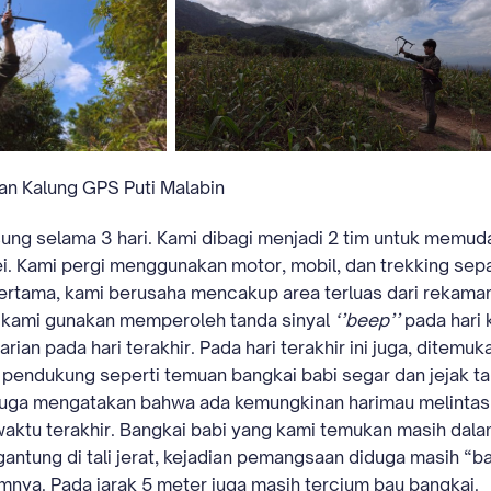
an Kalung GPS Puti Malabin
ung selama 3 hari. Kami dibagi menjadi 2 tim untuk memud
ei. Kami pergi menggunakan motor, mobil, dan trekking sep
ertama, kami berusaha mencakup area terluas dari rekaman 
 kami gunakan memperoleh tanda sinyal
‘’beep’’
pada hari 
an pada hari terakhir. Pada hari terakhir ini juga, ditemuk
a pendukung seperti temuan bangkai babi segar dan jejak t
 juga mengatakan bahwa ada kemungkinan harimau melinta
ktu terakhir. Bangkai babi yang kami temukan masih dalam
antung di tali jerat, kejadian pemangsaan diduga masih “b
umnya. Pada jarak 5 meter juga masih tercium bau bangkai.