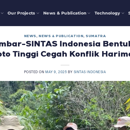
Our Projects
News & Publication
Technology
NEWS
,
NEWS & PUBLICATION
,
SUMATRA
bar-SINTAS Indonesia Bentuk
oto Tinggi Cegah Konflik Harim
POSTED ON
MAY 9, 2025
BY
SINTAS INDONESIA