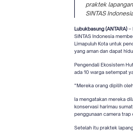
praktek lapangan
SINTAS Indonesi
Lubukbasung (ANTARA)
– 
SINTAS Indonesia membent
Limapuluh Kota untuk pen
yang aman dan dapat hidu
Pengendali Ekosistem Hut
ada 10 warga setempat yan
“Mereka orang dipilih oleh
Ia mengatakan mereka dila
konservasi harimau sumate
penggunaan camera trap d
Setelah itu praktek lapan