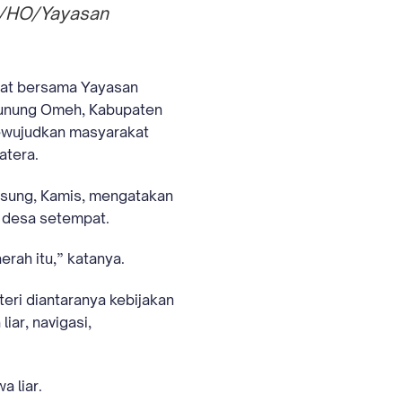
RA/HO/Yayasan
rat bersama Yayasan
 Gunung Omeh, Kabupaten
mewujudkan masyarakat
atera.
asung, Kamis, mengatakan
a desa setempat.
erah itu,” katanya.
teri diantaranya kebijakan
iar, navigasi,
a liar.