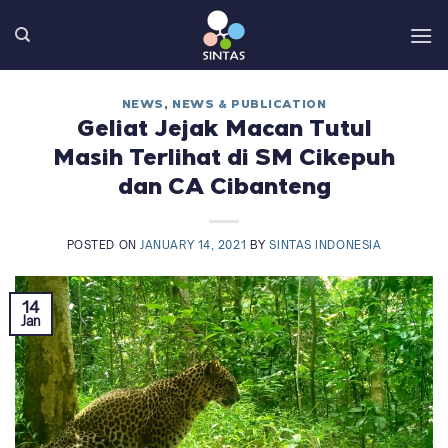
Skip
to
content
NEWS
,
NEWS & PUBLICATION
Geliat Jejak Macan Tutul
Masih Terlihat di SM Cikepuh
dan CA Cibanteng
POSTED ON
JANUARY 14, 2021
BY
SINTAS INDONESIA
14
Jan